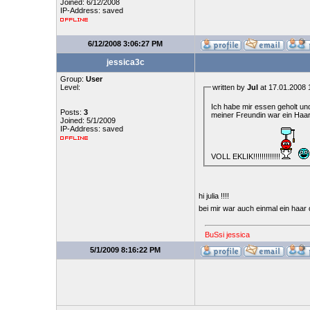
Joined: 6/12/2008
IP-Address: saved
6/12/2008 3:06:27 PM
jessica3c
Group:
User
Level:
written by
Jul
at 17.01.2008 
Ich habe mir essen geholt und
Posts:
3
meiner Freundin war ein Haar d
Joined: 5/1/2009
IP-Address: saved
VOLL EKLIK!!!!!!!!!!!!!
hi julia !!!!
bei mir war auch einmal ein haar d
BuSsi jessica
5/1/2009 8:16:22 PM