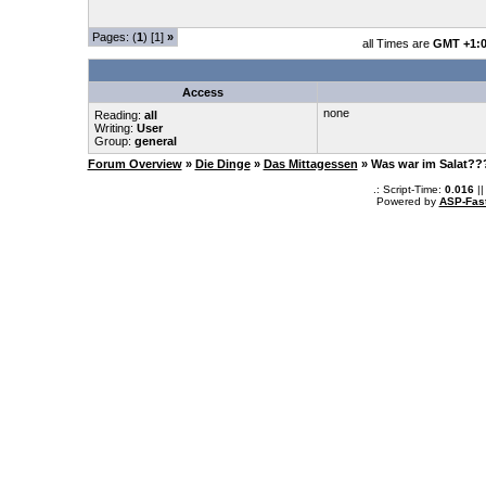
Pages: (
1
) [1]
»
all Times are
GMT +1:
Access
none
Reading:
all
Writing:
User
Group:
general
Forum Overview
»
Die Dinge
»
Das Mittagessen
» Was war im Salat?
.: Script-Time:
0.016
||
Powered by
ASP-Fas