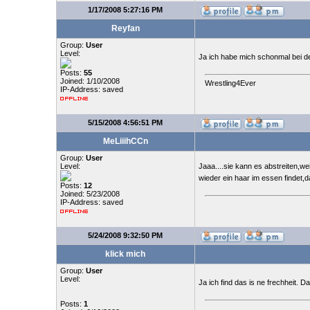
1/17/2008 5:27:16 PM
Reyfan
Group:
User
Level:
Ja ich habe mich schonmal bei de
Posts:
55
Joined: 1/10/2008
Wrestling4Ever
IP-Address: saved
5/15/2008 4:56:51 PM
MeLiiihCCn
Group:
User
Level:
Jaaa....sie kann es abstreiten,wei
wieder ein haar im essen findet,d
Posts:
12
Joined: 5/23/2008
IP-Address: saved
5/24/2008 9:32:50 PM
klick mich
Group:
User
Level:
Ja ich find das is ne frechheit. 
Posts:
1