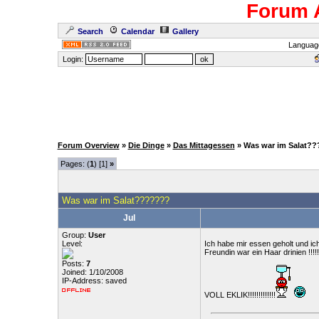
Forum 
Search
Calendar
Gallery
Languag
Login:
Forum Overview
»
Die Dinge
»
Das Mittagessen
» Was war im Salat?
Pages: (
1
) [1]
»
Was war im Salat???????
Jul
Group:
User
Level:
Ich habe mir essen geholt und ich
Freundin war ein Haar drinien !!!!!
Posts:
7
Joined: 1/10/2008
IP-Address: saved
VOLL EKLIK!!!!!!!!!!!!!