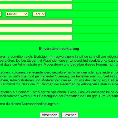
.
.
Einverständniserklärung
orums bemühen sich, Beiträge mit fragwürdigem Inhalt so schnell wie möglich
überprüfen. Du bestätigst mit Absenden dieser Einverständniserklärung, dass d
 dass die Administratoren, Moderatoren und Betreiber dieses Forums nur für 
obszönen, vulgären, verleumdenden, gewaltverherrlichenden oder aus anderen 
ühren zu sofortiger und permanenter Sperrung, wir behalten uns vor, Verbindun
ibern, Administratoren und Moderatoren dieses Forums das Recht ein, Beitr
Du stimmst zu, dass die im Rahmen der Registrierung erhobenen Daten in ein
tionen auf deinem Computer zu speichern. Diese Cookies enthalten keine d
Mail-Adresse wird nur zur Bestätigung der Registrierung und ggf. zum Versa
mmst du diesen Nutzungsbedingungen zu.