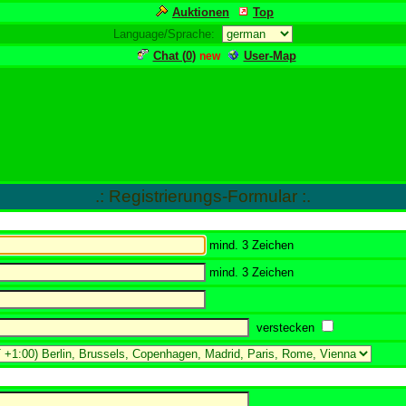
Auktionen
Top
Language/Sprache:
Chat (
0
)
User-Map
new
.: Registrierungs-Formular :.
mind. 3 Zeichen
mind. 3 Zeichen
verstecken