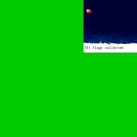
Bitte scrollen–Rädchen drehen–Wurschdfi