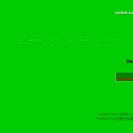
zurück z
te scrollen–Rädchen drehen–Wurschdfingr bewächn!
Das
Unser Part
.: Script-Time:
0,015
||
Powered by
ASP-Fast