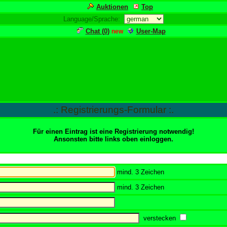
Auktionen
Top
Language/Sprache:
Chat (
0
)
User-Map
new
.: Registrierungs-Formular :.
Für einen Eintrag ist eine Registrierung notwendig!
Ansonsten bitte links oben einloggen.
mind. 3 Zeichen
mind. 3 Zeichen
verstecken