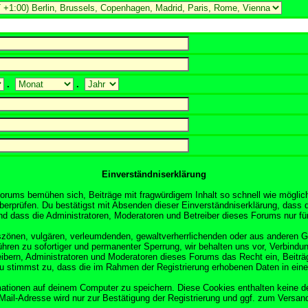
.
.
Einverständniserklärung
orums bemühen sich, Beiträge mit fragwürdigem Inhalt so schnell wie möglich
überprüfen. Du bestätigst mit Absenden dieser Einverständniserklärung, dass d
 dass die Administratoren, Moderatoren und Betreiber dieses Forums nur für 
obszönen, vulgären, verleumdenden, gewaltverherrlichenden oder aus anderen 
ühren zu sofortiger und permanenter Sperrung, wir behalten uns vor, Verbindun
ibern, Administratoren und Moderatoren dieses Forums das Recht ein, Beitr
Du stimmst zu, dass die im Rahmen der Registrierung erhobenen Daten in ein
tionen auf deinem Computer zu speichern. Diese Cookies enthalten keine d
Mail-Adresse wird nur zur Bestätigung der Registrierung und ggf. zum Versa