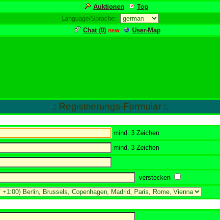
Auktionen
Top
Language/Sprache:
Chat (
0
)
User-Map
new
.: Registrierungs-Formular :.
mind. 3 Zeichen
mind. 3 Zeichen
verstecken