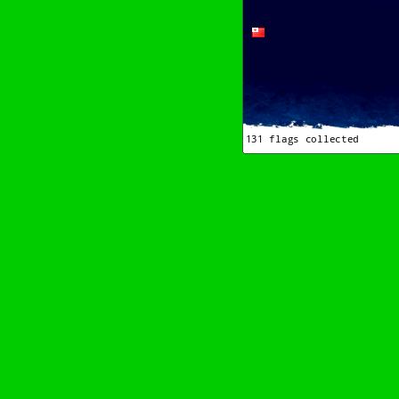
Bitte scrollen–Rädchen drehen–Wurschdf