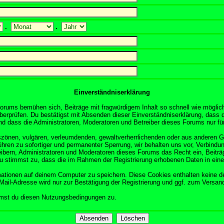
.
.
Einverständniserklärung
orums bemühen sich, Beiträge mit fragwürdigem Inhalt so schnell wie möglich
überprüfen. Du bestätigst mit Absenden dieser Einverständniserklärung, dass d
 dass die Administratoren, Moderatoren und Betreiber dieses Forums nur für 
obszönen, vulgären, verleumdenden, gewaltverherrlichenden oder aus anderen 
ühren zu sofortiger und permanenter Sperrung, wir behalten uns vor, Verbindun
ibern, Administratoren und Moderatoren dieses Forums das Recht ein, Beitr
Du stimmst zu, dass die im Rahmen der Registrierung erhobenen Daten in ein
tionen auf deinem Computer zu speichern. Diese Cookies enthalten keine d
Mail-Adresse wird nur zur Bestätigung der Registrierung und ggf. zum Versa
mmst du diesen Nutzungsbedingungen zu.