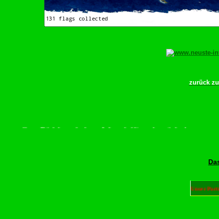
zurück z
crollen–Rädchen drehen–Wurschdfingr bewächn!
Das
Unser Part