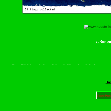
zurück z
scrollen–Rädchen drehen–Wurschdfingr bewächn!
Das
Unser Part