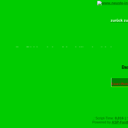
zurück z
e scrollen–Rädchen drehen–Wurschdfingr bewächn!
Das
Unser Part
.: Script-Time:
0,016
||
Powered by
ASP-Fast