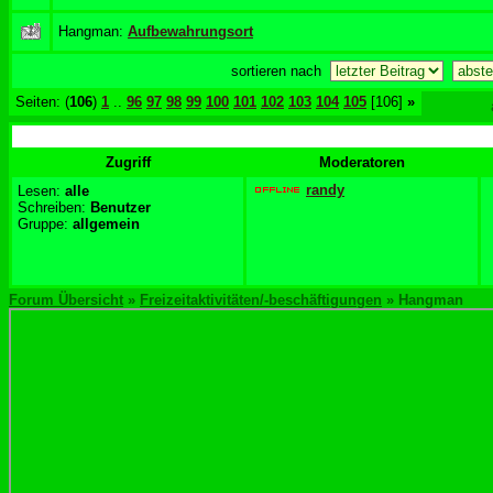
Hangman:
Aufbewahrungsort
sortieren nach
Seiten: (
106
)
1
..
96
97
98
99
100
101
102
103
104
105
[106]
»
Zugriff
Moderatoren
randy
Lesen:
alle
Schreiben:
Benutzer
Gruppe:
allgemein
Forum Übersicht
»
Freizeitaktivitäten/-beschäftigungen
» Hangman