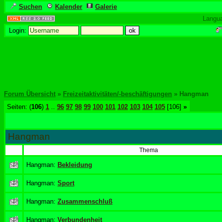
Suchen
Kalender
Galerie
Langu
Login:
Forum Übersicht
»
Freizeitaktivitäten/-beschäftigungen
» Hangman
Seiten: (
106
)
1
..
96
97
98
99
100
101
102
103
104
105
[106]
»
Hangman
Thema
Hangman:
Bekleidung
Hangman:
Sport
Hangman:
Zusammenschluß
Hangman:
Verbundenheit