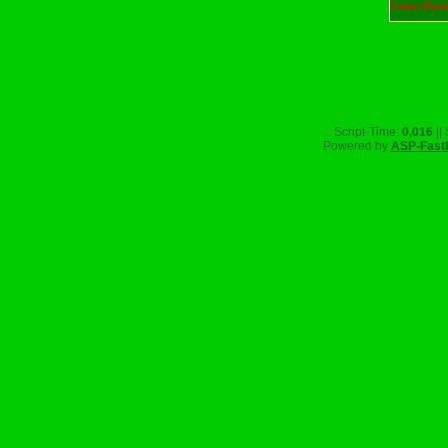
Unser Part
.: Script-Time:
0,016
||
Powered by
ASP-Fast