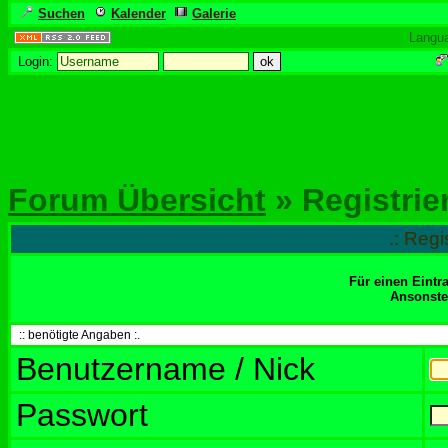
Suchen
Kalender
Galerie
Langu
Login:
Forum Übersicht
» Registrie
.: Regi
Für einen Eintr
Ansonsten
:: benötigte Angaben :.
Benutzername / Nick
Passwort