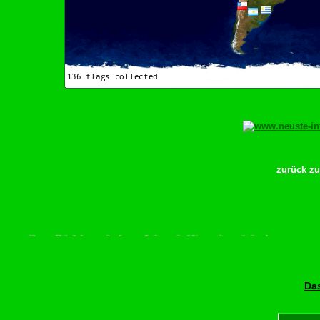
zurück z
rollen–Rädchen drehen–Wurschdfingr bewächn!
Das