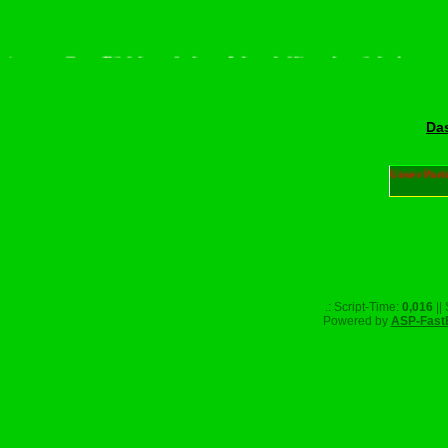
te scrollen–Rädchen drehen–Wurschdfingr bewächn!
Das
Unser Part
.: Script-Time:
0,016
||
Powered by
ASP-Fast