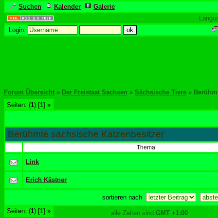
Suchen
Kalender
Galerie
Langu
Login:
Forum Übersicht
»
Der Freistaat Sachsen
»
Sächsische Tiere
» Berühmt
Seiten: (
1
) [1]
»
Berühmte sächsische Katzenbesitzer
Thema
Link
Erich Kästner
sortieren nach
Seiten: (
1
) [1]
»
alle Zeiten sind
GMT +1:00