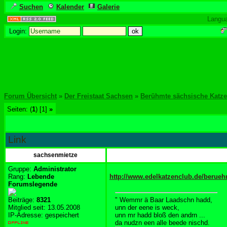
Suchen
Kalender
Galerie
Langu
Login:
Forum Übersicht
»
Der Freistaat Sachsen
»
Berühmte sächsische Katze
Seiten: (
1
) [1]
»
Link
sachsenmietze
Gruppe:
Administrator
Rang:
Lebende
http://www.edelkatzenclub.de/berue
Forumslegende
Beiträge:
8321
" Wemmr ä Baar Laadschn hadd,
Mitglied seit: 13.05.2008
unn der eene is weck,
IP-Adresse: gespeichert
unn mr hadd bloß den andrn ...
da nudzn een alle beede nischd.