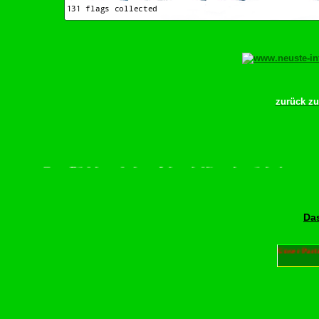
zurück z
te scrollen–Rädchen drehen–Wurschdfingr bewächn!
Das
Unser Part