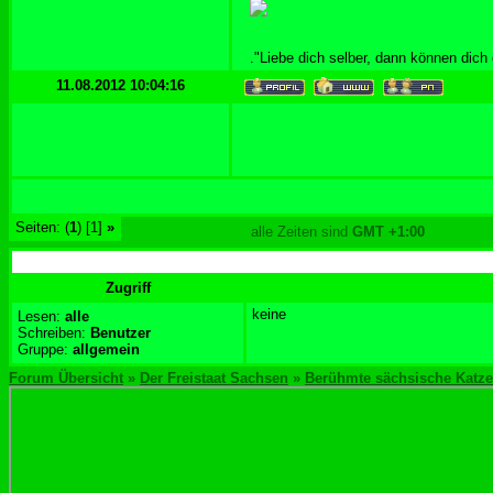
."Liebe dich selber, dann können dich
11.08.2012 10:04:16
Seiten: (
1
) [1]
»
alle Zeiten sind
GMT +1:00
Zugriff
keine
Lesen:
alle
Schreiben:
Benutzer
Gruppe:
allgemein
Forum Übersicht
»
Der Freistaat Sachsen
»
Berühmte sächsische Katze