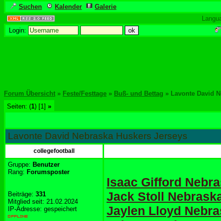
Suchen
Kalender
Galerie
Langu
Login:
Forum Übersicht
»
Feste/Festtage
»
Buß- und Bettag
» Lavonte David N
Seiten: (
1
) [1]
»
Lavonte David Nebraska Huskers Jerseys
collegefootball
Gruppe:
Benutzer
Rang:
Forumsposter
Isaac Gifford Nebr
Jack Stoll Nebrask
Beiträge:
331
Mitglied seit: 21.02.2024
Jaylen Lloyd Nebr
IP-Adresse: gespeichert