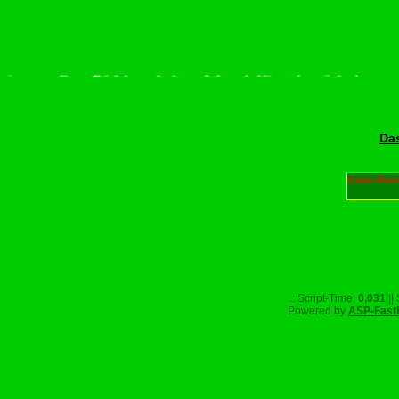
te scrollen–Rädchen drehen–Wurschdfingr bewächn!
Das
Unser Part
.: Script-Time:
0,031
||
Powered by
ASP-Fast