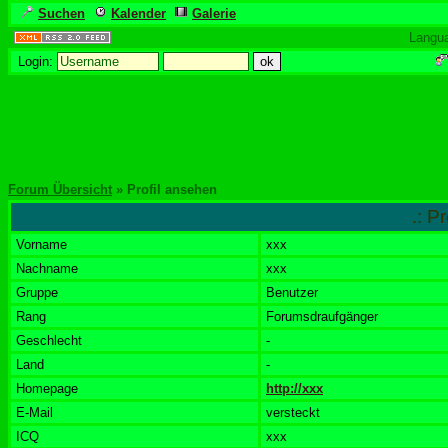
Suchen
Kalender
Galerie
Langu
Login:
Forum Übersicht
» Profil ansehen
.: P
Vorname
xxx
Nachname
xxx
Gruppe
Benutzer
Rang
Forumsdraufgänger
Geschlecht
-
Land
-
Homepage
http://xxx
E-Mail
versteckt
ICQ
xxx