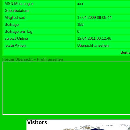
MSN Messenger
xxx
Geburtsdatum
Mitglied seit
17.04.2009 08:08:44
Beiträge
159
Beiträge pro Tag
0
zuletzt Online
12.04.2011 00:12:46
letzte Aktion
Übersicht ansehen
Beit
Forum Übersicht
» Profil ansehen