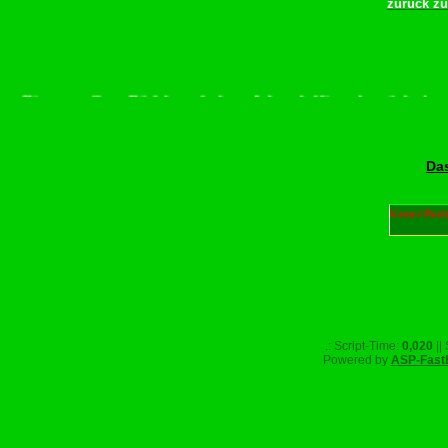
zurück z
Bitte scrollen–Rädchen drehen–Wurschdfingr bewächn!
Das
Unser Part
.: Script-Time:
0,020
||
Powered by
ASP-Fast