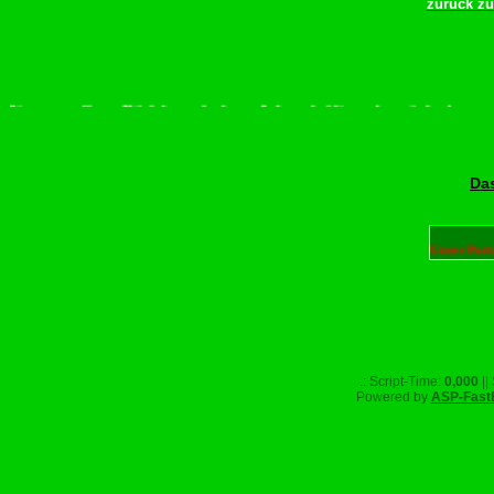
zurück z
tte scrollen–Rädchen drehen–Wurschdfingr bewächn!
Das
Unser Part
.: Script-Time:
0,000
||
Powered by
ASP-Fast