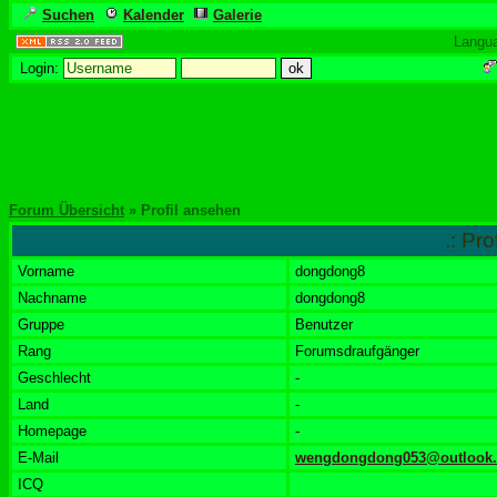
Suchen
Kalender
Galerie
Langu
Login:
Forum Übersicht
» Profil ansehen
.: Pr
Vorname
dongdong8
Nachname
dongdong8
Gruppe
Benutzer
Rang
Forumsdraufgänger
Geschlecht
-
Land
-
Homepage
-
E-Mail
wengdongdong053@outlook
ICQ