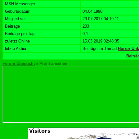
MSN Messenger
Geburtsdatum
04.04.1990
Mitglied seit
29.07.2017 04:19:11
Beiträge
233
Beiträge pro Tag
0,1
zuletzt Online
15.03.2019 02:48:35
letzte Aktion
Beiträge im Thread
Horror-Unf
Beitr
Forum Übersicht
» Profil ansehen