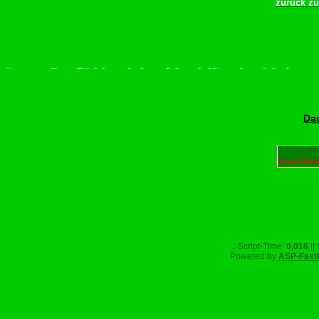
zurück z
tte scrollen–Rädchen drehen–Wurschdfingr bewächn!
Das
Unser Part
.: Script-Time:
0,016
||
Powered by
ASP-Fast