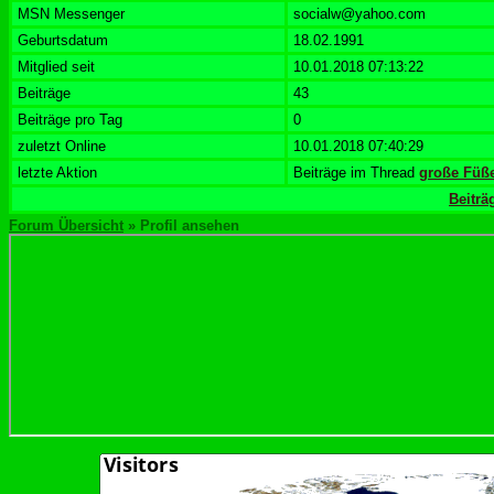
MSN Messenger
socialw@yahoo.com
Geburtsdatum
18.02.1991
Mitglied seit
10.01.2018 07:13:22
Beiträge
43
Beiträge pro Tag
0
zuletzt Online
10.01.2018 07:40:29
letzte Aktion
Beiträge im Thread
große Füß
Beiträ
Forum Übersicht
» Profil ansehen