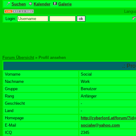
Suchen
Kalender
Galerie
Langu
Login:
Forum Übersicht
» Profil ansehen
.: Pr
Vorname
Social
Nachname
Work
Gruppe
Benutzer
Rang
Anfänger
Geschlecht
-
Land
-
Homepage
http://cyberlord.at/forum/?id
E-Mail
socialw@yahoo.com
ICQ
2345