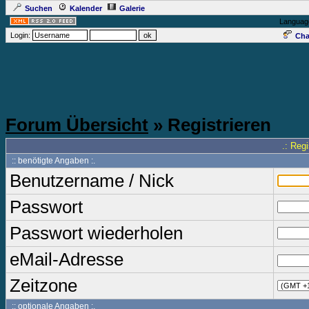
Suchen
Kalender
Galerie
Languag
Login:
Cha
Forum Übersicht
» Registrieren
.: Reg
:: benötigte Angaben :.
Benutzername / Nick
Passwort
Passwort wiederholen
eMail-Adresse
Zeitzone
:: optionale Angaben :.