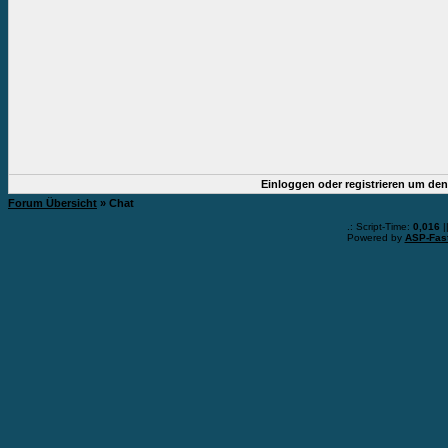
Einloggen oder registrieren um de
Forum Übersicht
» Chat
.: Script-Time:
0,016
|
Powered by
ASP-Fas