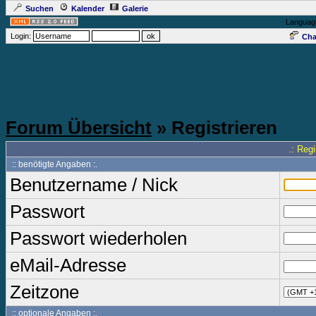
Suchen
Kalender
Galerie
Languag
Login:
Cha
Forum Übersicht
» Registrieren
.: Reg
:: benötigte Angaben :.
Benutzername / Nick
Passwort
Passwort wiederholen
eMail-Adresse
Zeitzone
:: optionale Angaben :.