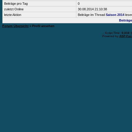
Beiträge pro Tag
0
zuletzt Online
30.08.2014 21:10:38
letzte Aktion
Beiträge im Thread
Saison 2014
lese
Beiträg
Forum Übersicht
» Profil ansehen
.: Script-Time:
0,016
|
Powered by
ASP-Fas