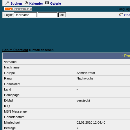
Suchen
Kalender
Galerie
Languag
Login:
Cha
Forum Übersicht
» Profil ansehen
.: Pr
Vorname
Nachname
Gruppe
Administrator
Rang
Nachwuchs
Geschlecht
-
Land
-
Homepage
-
E-Mail
versteckt
ICQ
MSN Messenger
Geburtsdatum
Mitglied seit
02.01.2010 12:04:40
Beiträge
7