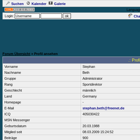
Suchen
Kalender
Galerie
Languag
Login:
Cha
Forum Übersicht
» Profil ansehen
.: Pro
Vorname
Stephan
Nachname
Beth
Gruppe
Administrator
Rang
Sportdirektor
Geschlecht
männlich
Land
Germany
Homepage
-
E-Mail
stephan.beth@freenet.de
ICQ
405030422
MSN Messenger
Geburtsdatum
20.03.1988
Mitglied seit
08.03.2009 15:24:52
Beiträge
900