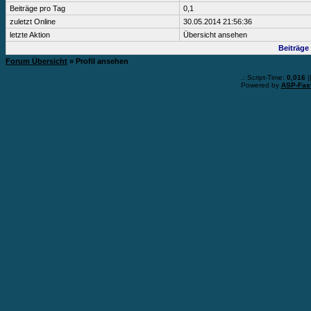
Beiträge pro Tag
0,1
zuletzt Online
30.05.2014 21:56:36
letzte Aktion
Übersicht ansehen
Beiträge
Forum Übersicht
» Profil ansehen
.: Script-Time:
0,016
|
Powered by
ASP-Fas