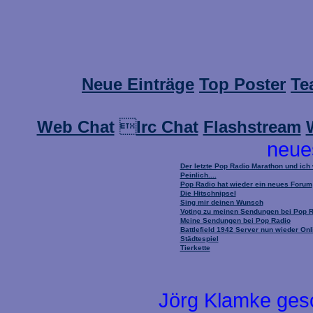
Neue Einträge
Top Poster
Te
Web Chat

Irc Chat
Flashstream
neue
Der letzte Pop Radio Marathon und ich
Peinlich....
Pop Radio hat wieder ein neues Forum
Die Hitschnipsel
Sing mir deinen Wunsch
Voting zu meinen Sendungen bei Pop 
Meine Sendungen bei Pop Radio
Battlefield 1942 Server nun wieder Onl
Städtespiel
Tierkette
Jörg Klamke ges