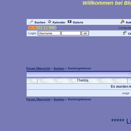
Willkommen bei Blu
Suchen
Kalender
Galerie
Auk
Languag
Login:
Ch
Forum Übersicht
»
Suchen
» Suchergebnisse
.:
Thema
Es wurden k
zeig
Forum Übersicht
»
Suchen
» Suchergebnisse
***** 