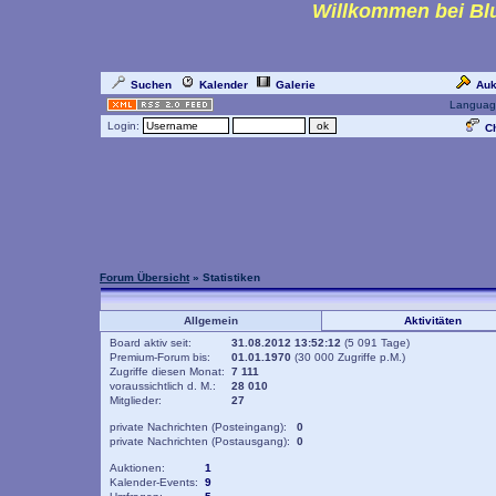
Willkommen bei Blu
Suchen
Kalender
Galerie
Auk
Languag
Login:
Ch
Forum Übersicht
» Statistiken
Allgemein
Aktivitäten
Board aktiv seit:
31.08.2012 13:52:12
(5 091 Tage)
Premium-Forum bis:
01.01.1970
(30 000 Zugriffe p.M.)
Zugriffe diesen Monat:
7 111
voraussichtlich d. M.:
28 010
Mitglieder:
27
private Nachrichten (Posteingang):
0
private Nachrichten (Postausgang):
0
Auktionen:
1
Kalender-Events:
9