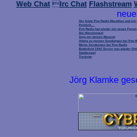
Web Chat

Irc Chat
Flashstream
neue
Der letzte Pop Radio Marathon und ich
Peinlich....
Pop Radio hat wieder ein neues Forum
Die Hitschnipsel
Sing mir deinen Wunsch
Voting zu meinen Sendungen bei Pop 
Meine Sendungen bei Pop Radio
Battlefield 1942 Server nun wieder Onl
Städtespiel
Tierkette
Jörg Klamke ges