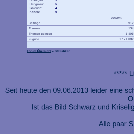
Umfragen:
5
Hangman:
5
Galerien:
4
Karten:
0
gesamt
Beiträge
91
Themen
13
Themen gelesen
3 40
Zugriffe
1 171 09
Forum Übersicht
» Statistiken
***** 
Seit heute den 09.06.2013 leider eine s
On
Ist das Bild Schwarz und Kriseli
Alle paar S