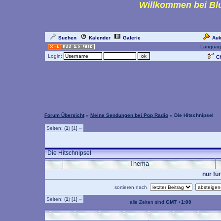
Willkommen bei Blu
Suchen
Kalender
Galerie
Auk
Languag
Login:
Ch
Forum Übersicht
»
Meine Sendungen bei Pop Radio
» Die Hitschnipsel
Seiten: (
1
) [1]
»
Die Hitschnipsel
Thema
nur fü
sortieren nach
Seiten: (
1
) [1]
»
alle Zeiten sind
GMT +1:00