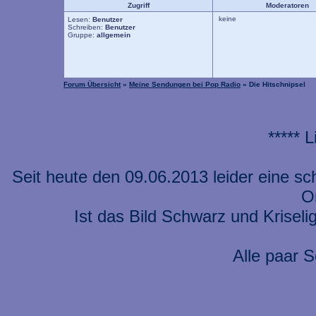
Zugriff
Moderatoren
keine
Lesen:
Benutzer
Schreiben:
Benutzer
Gruppe:
allgemein
Forum Übersicht
»
Meine Sendungen bei Pop Radio
» Die Hitschnipsel
***** 
Seit heute den 09.06.2013 leider eine s
On
Ist das Bild Schwarz und Kriseli
Alle paar S