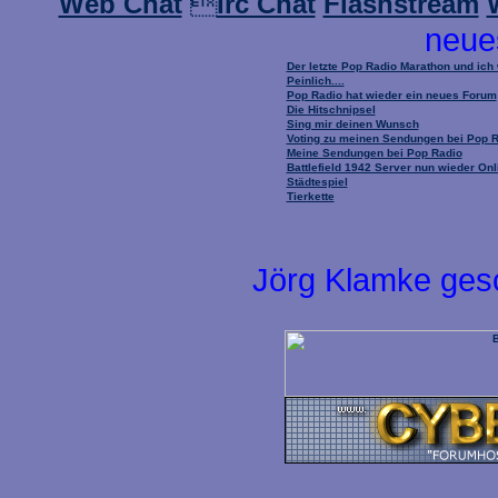
Web Chat

Irc Chat
Flashstream
neue
Der letzte Pop Radio Marathon und ich
Peinlich....
Pop Radio hat wieder ein neues Forum
Die Hitschnipsel
Sing mir deinen Wunsch
Voting zu meinen Sendungen bei Pop 
Meine Sendungen bei Pop Radio
Battlefield 1942 Server nun wieder Onl
Städtespiel
Tierkette
Jörg Klamke ges