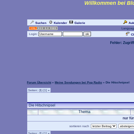
Willkommen bei Blu
Suchen
Kalender
Galerie
Auk
Languag
Login:
Ch
Fehler: Zugrif
Forum Übersicht
»
Meine Sendungen bei Pop Radio
» Die Hitschnipsel
Seiten: (
1
) [1]
»
Die Hitschnipsel
Thema
nur fü
sortieren nach
Seiten: (
1
) [1]
»