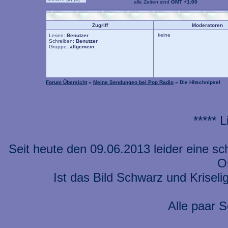
alle Zeiten sind
GMT +1:00
Zugriff
Moderatoren
keine
Lesen:
Benutzer
Schreiben:
Benutzer
Gruppe:
allgemein
Forum Übersicht
»
Meine Sendungen bei Pop Radio
» Die Hitschnipsel
***** 
Seit heute den 09.06.2013 leider eine s
On
Ist das Bild Schwarz und Kriseli
Alle paar S