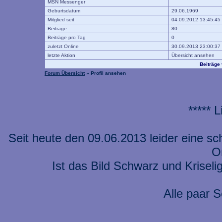
MSN Messenger
Geburtsdatum
29.06.1969
Mitglied seit
04.09.2012 13:45:45
Beiträge
80
Beiträge pro Tag
0
zuletzt Online
30.09.2013 23:00:37
letzte Aktion
Übersicht ansehen
Beiträge
Forum Übersicht
» Profil ansehen
***** 
Seit heute den 09.06.2013 leider eine s
On
Ist das Bild Schwarz und Kriseli
Alle paar S