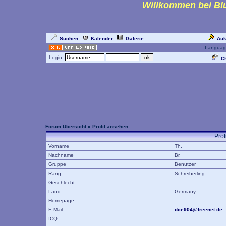
Willkommen bei Blu
Suchen
Kalender
Galerie
Auk
Languag
Login:
Ch
Forum Übersicht
» Profil ansehen
.: Pro
Vorname
Th.
Nachname
Br.
Gruppe
Benutzer
Rang
Schreiberling
Geschlecht
-
Land
Germany
Homepage
-
E-Mail
dce904@freenet.de
ICQ