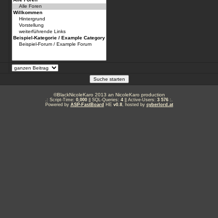
©BlackNicoleKaro 2013 an NicoleKaro production
.: Script-Time:
0,000
|| SQL-Queries:
4
|| Active-Users:
3 576
:.
Powered by
ASP-FastBoard
HE
v0.8
, hosted by
cyberlord.at