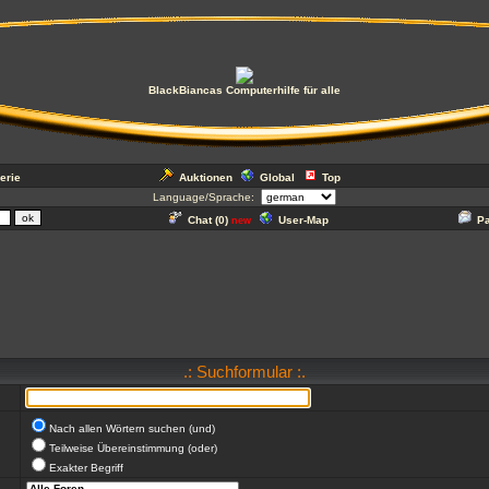
BlackBiancas Computerhilfe für alle
erie
Auktionen
Global
Top
Language/Sprache:
Chat (
0
)
User-Map
P
new
.: Suchformular :.
Nach allen Wörtern suchen (und)
Teilweise Übereinstimmung (oder)
Exakter Begriff