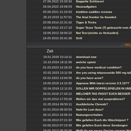
27.06.2022 15:33:34
Doppelte Schlüssel
26.04.2022 16:08:03
Hausaufgaben
05.06.2021 21:24:03
triathlon saddles reviews
28.10.2015 11:57:01
The final frontier he founded
20.08.2014 22:31:42
Tipps & Tricks
10.09.2012 15:17:10
Super Teure Taste (T) gebraucht vom 
19.06.2012 18:00:22
Nut Test (nichts zu Verkaufen)
24.05.2010 20:41:39
Grill
.: ne
Zeit
19.01.2026 10:14:11
download now
10.10.2024 18:11:56
welche spiele
01.03.2023 14:18:33
do you have medical condition?
02.02.2023 13:11:59
Are you using nitazoxanide 500 mg tab
02.02.2023 13:04:56
do you have acne?
16.06.2019 14:10:30
Appnana With latest version 3.5.10??
02.04.2019 12:11:03
SOLLEN WIR DOPPELSPIELEN IN UN
26.01.2019 17:43:12
WELCHER TAG PASST EUCH BESSER
13.05.2014 17:53:26
Wollen wir das mal ausprobieren?
01.05.2014 09:50:11
Ausführliche Chronik?
02.01.2014 09:30:53
Habt Ihr Lust dazu?
29.12.2013 16:06:24
Nutzungsverhalten
03.06.2013 07:21:32
Wie gefallen Euch die Hitschnipsel ?
03.06.2013 07:15:39
Wie gefallen Euch diese Sendungen
29.05.2013 08:30:06
Wollt ihr ein neues Design unserer 