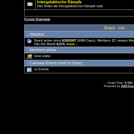
Intergalaktische Kämpfe
Hier finden die Intergalaktischen Kämpfe statt.
Forum Overview
.: Board - Info :.
:: Statistics :.
Board active since
6/26/2007
(6986 Days), Members
17
, newest M
Hits this Month
8,574
,
more ..
:: Members online :.
none online
:: Calendar-Events (next 14 Days) :.
no Events
.: Script-Time:
0.031
Powered by
ASP-Fas