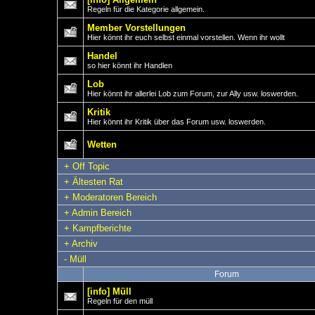
Regeln für die Kategorie allgemein.
Member Vorstellungen
Hier könnt ihr euch selbst einmal vorstellen. Wenn ihr wollt
Handel
so hier könnt ihr Handlen
Lob
Hier könnt ihr allerlei Lob zum Forum, zur Ally usw. loswerden.
Kritik
Hier könnt ihr Kritik über das Forum usw. loswerden.
Wetten
+
Off Topic
+
Ältesten Rat
+
Moderatoren Bereich
+
Admin Bereich
+
Kampfberichte
+
Archiv
-
Müll
Forum
[info] Müll
Regeln für den müll