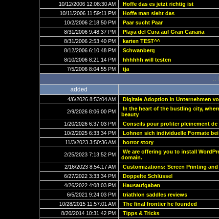
10/12/2006 12:08:30 AM
Hoffe das es jetzt richtig ist
10/11/2006 11:59:11 PM
Hoffe man sieht das
10/2/2006 2:18:50 PM
Paar sucht Paar
8/31/2006 9:48:37 PM
Playa del Cura auf Gran Canaria
8/31/2006 2:53:40 PM
karten TEST^^
8/12/2006 6:10:48 PM
Schwanberg
8/10/2006 8:21:14 PM
hhhhhh will testen
7/5/2006 8:04:55 PM
tja
.:
added
4/6/2026 8:53:04 AM
Digitale Adoption in Unternehmen vo
In the heart of the bustling city, whe
2/9/2026 8:06:00 PM
beauty
1/20/2026 6:37:03 PM
Conseils pour profiter pleinement de
10/2/2025 6:33:34 PM
Lohnen sich individuelle Formate be
11/3/2023 3:50:36 AM
horror story
We are offering you to install WordP
2/25/2023 7:13:52 PM
domain.
2/16/2023 8:54:17 AM
Customizations: Screen Printing and
6/27/2022 3:33:34 PM
Doppelte Schlüssel
4/26/2022 4:08:03 PM
Hausaufgaben
6/5/2021 9:24:03 PM
triathlon saddles reviews
10/28/2015 11:57:01 AM
The final frontier he founded
8/20/2014 10:31:42 PM
Tipps & Tricks