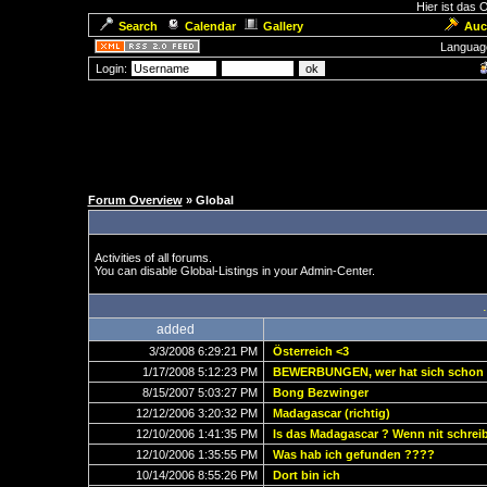
Hier ist das
Search
Calendar
Gallery
Auc
Languag
Login:
Forum Overview
» Global
Activities of all forums.
You can disable Global-Listings in your Admin-Center.
added
3/3/2008 6:29:21 PM
Österreich <3
1/17/2008 5:12:23 PM
BEWERBUNGEN, wer hat sich schon 
8/15/2007 5:03:27 PM
Bong Bezwinger
12/12/2006 3:20:32 PM
Madagascar (richtig)
12/10/2006 1:41:35 PM
Is das Madagascar ? Wenn nit schreibt
12/10/2006 1:35:55 PM
Was hab ich gefunden ????
10/14/2006 8:55:26 PM
Dort bin ich