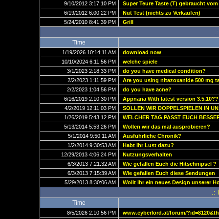
9/10/2012 3:17:10 PM
Super Teure Taste (T) gebraucht vom
6/19/2012 6:00:22 PM
Nut Test (nichts zu Verkaufen)
5/24/2010 8:41:39 PM
Grill
.
Time
1/19/2026 10:14:11 AM
download now
10/10/2024 6:11:56 PM
welche spiele
3/1/2023 2:18:33 PM
do you have medical condition?
2/2/2023 1:11:59 PM
Are you using nitazoxanide 500 mg ta
2/2/2023 1:04:56 PM
do you have acne?
6/16/2019 2:10:30 PM
Appnana With latest version 3.5.10??
4/2/2019 12:11:03 PM
SOLLEN WIR DOPPELSPIELEN IN UN
1/26/2019 5:43:12 PM
WELCHER TAG PASST EUCH BESSE
5/13/2014 5:53:26 PM
Wollen wir das mal ausprobieren?
5/1/2014 9:50:11 AM
Ausführliche Chronik?
1/2/2014 9:30:53 AM
Habt Ihr Lust dazu?
12/29/2013 4:06:24 PM
Nutzungsverhalten
6/3/2013 7:21:32 AM
Wie gefallen Euch die Hitschnipsel ?
6/3/2013 7:15:39 AM
Wie gefallen Euch diese Sendungen
5/29/2013 8:30:06 AM
Wollt ihr ein neues Design unserer 
.:
Time
8/5/2026 2:10:56 PM
www.cyberlord.at/forum/?id=8120&t