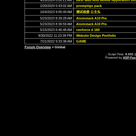
4/26/2024 8:00:21 AM
Best Web And Mobile Application D
2/20/2024 5:43:02 AM
promptigo pack
10/4/2023 9:05:49 AM
测试相册 公主头
5/23/2023 8:39:28 AM
Atomstack A10 Pro
5/23/2023 8:36:59 AM
Atomstack A10 Pro
5/15/2023 6:46:48 AM
cenforce d 160
9/30/2022 11:23:39 PM
Website Design Portfolio
7/21/2022 9:33:38 AM
GAME
Forum Overview
» Global
.: Script-Time:
0.031
|
Powered by
ASP-Fas