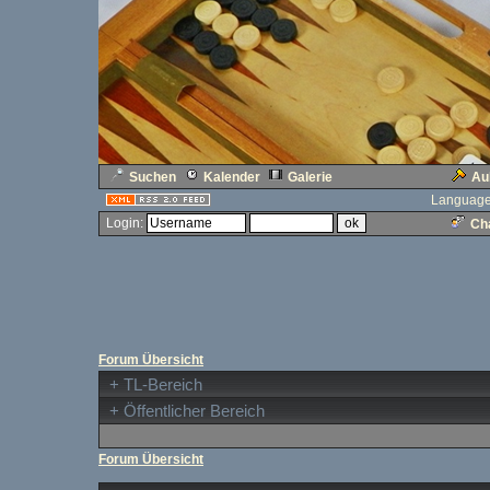
Suchen
Kalender
Galerie
Au
Language
Login:
Cha
Forum Übersicht
+
TL-Bereich
+
Öffentlicher Bereich
Forum Übersicht