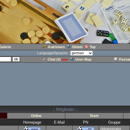
Galerie
Auktionen
Global
Top
Language/Sprache:
Chat (
4
)
User-Map
Passw
new
.: Mitglieder :.
Online
Team
Homepage
E-Mail
PN
Gruppe
Administrator