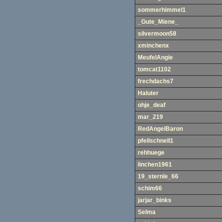
sommerhimmel1
_Gute_Miene_
silvermoon58
xminchenx
MeufelAngie
tomcat1102
frechdachs7
Haluter
ohje_deaf
mar_219
RedAngelBaron
pfeilschnell1
rehhuege
linchen1961
19_sternle_66
schim66
jarjar_binks
Selma