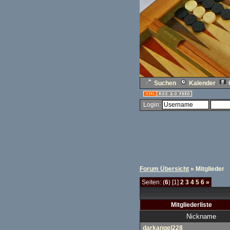
Suchen
Kalender
Login:
Forum Übersicht
» Mitglieder
Seiten: (
6
) [1]
2
3
4
5
6
»
Mitgliederliste
Nickname
darkangel228