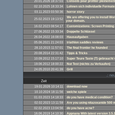
20.01.2026 18:37:03
Conseils pour profiter pleinemen
02.10.2025 18:33:34
Lohnen sich individuelle Formate
03.11.2023 03:50:36
horror story
We are offering you to install 
25.02.2023 19:13:52
your domain.
16.02.2023 08:54:17
Customizations: Screen Printing
27.06.2022 15:33:34
Doppelte Schlüssel
26.04.2022 16:08:03
Hausaufgaben
05.06.2021 21:24:03
triathlon saddles reviews
28.10.2015 11:57:01
The final frontier he founded
20.08.2014 22:31:42
Tipps & Tricks
10.09.2012 15:17:10
Super Teure Taste (T) gebraucht
19.06.2012 18:00:22
Nut Test (nichts zu Verkaufen)
24.05.2010 20:41:39
Grill
.: ne
Zeit
19.01.2026 10:14:11
download now
10.10.2024 18:11:56
welche spiele
01.03.2023 14:18:33
do you have medical condition?
02.02.2023 13:11:59
Are you using nitazoxanide 500 m
02.02.2023 13:04:56
do you have acne?
16.06.2019 14:10:30
Appnana With latest version 3.5.