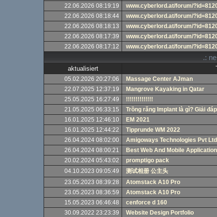
22.06.2026 08:19:19
www.cyberlord.at/forum/?id=81
22.06.2026 08:18:44
www.cyberlord.at/forum/?id=81
22.06.2026 08:18:13
www.cyberlord.at/forum/?id=81
22.06.2026 08:17:39
www.cyberlord.at/forum/?id=81
22.06.2026 08:17:12
www.cyberlord.at/forum/?id=81
.: n
aktualisiert
05.02.2026 20:27:06
Massage Center AJman
22.07.2025 12:37:19
Mangrove Kayaking in Qatar
25.05.2025 16:27:49
!!!!!!!!!!!!!!
21.05.2025 06:33:15
Trồng răng Implant là gì? Giải đáp
16.01.2025 12:46:10
EM 2021
16.01.2025 12:44:22
Tipprunde WM 2022
26.04.2024 08:02:00
Amigoways Technologies Pvt Ltd
26.04.2024 08:00:21
Best Web And Mobile Applicati
20.02.2024 05:43:02
promptigo pack
04.10.2023 09:05:49
测试相册 公主头
23.05.2023 08:39:28
Atomstack A10 Pro
23.05.2023 08:36:59
Atomstack A10 Pro
15.05.2023 06:46:48
cenforce d 160
30.09.2022 23:23:39
Website Design Portfolio