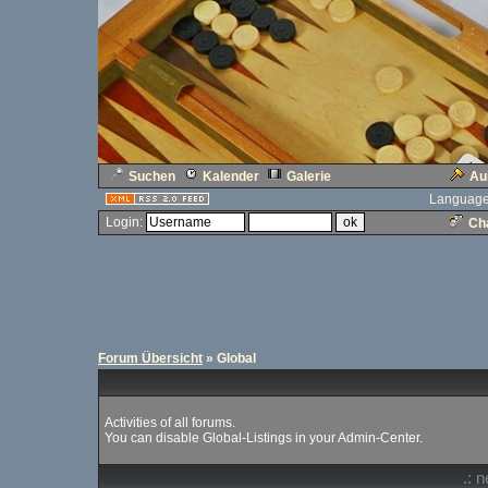
Suchen
Kalender
Galerie
Au
Language
Login:
Cha
Forum Übersicht
» Global
Activities of all forums.
You can disable Global-Listings in your Admin-Center.
.: 