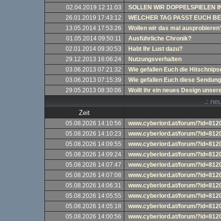
02.04.2019 12:11:03
SOLLEN WIR DOPPELSPIELEN I
26.01.2019 17:43:12
WELCHER TAG PASST EUCH B
13.05.2014 17:53:26
Wollen wir das mal ausprobieren
01.05.2014 09:50:11
Ausführliche Chronik?
02.01.2014 09:30:53
Habt Ihr Lust dazu?
29.12.2013 16:06:24
Nutzungsverhalten
03.06.2013 07:21:32
Wie gefallen Euch die Hitschnipse
03.06.2013 07:15:39
Wie gefallen Euch diese Sendun
29.05.2013 08:30:06
Wollt ihr ein neues Design uns
.: n
Zeit
05.08.2026 14:10:56
www.cyberlord.at/forum/?id=81
05.08.2026 14:10:23
www.cyberlord.at/forum/?id=81
05.08.2026 14:09:55
www.cyberlord.at/forum/?id=81
05.08.2026 14:09:24
www.cyberlord.at/forum/?id=81
05.08.2026 14:07:47
www.cyberlord.at/forum/?id=81
05.08.2026 14:07:08
www.cyberlord.at/forum/?id=81
05.08.2026 14:06:31
www.cyberlord.at/forum/?id=81
05.08.2026 14:05:55
www.cyberlord.at/forum/?id=81
05.08.2026 14:05:18
www.cyberlord.at/forum/?id=81
05.08.2026 14:00:56
www.cyberlord.at/forum/?id=81