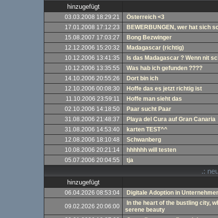
hinzugefügt
03.03.2008 18:29:21
Österreich <3
17.01.2008 17:12:23
BEWERBUNGEN, wer hat sich sch
15.08.2007 17:03:27
Bong Bezwinger
12.12.2006 15:20:32
Madagascar (richtig)
10.12.2006 13:41:35
Is das Madagascar ? Wenn nit schr
10.12.2006 13:35:55
Was hab ich gefunden ????
14.10.2006 20:55:26
Dort bin ich
12.10.2006 00:08:30
Hoffe das es jetzt richtig ist
11.10.2006 23:59:11
Hoffe man sieht das
02.10.2006 14:18:50
Paar sucht Paar
31.08.2006 21:48:37
Playa del Cura auf Gran Canaria
31.08.2006 14:53:40
karten TEST^^
12.08.2006 18:10:48
Schwanberg
10.08.2006 20:21:14
hhhhhh will testen
05.07.2006 20:04:55
tja
.: ne
hinzugefügt
06.04.2026 08:53:04
Digitale Adoption in Unternehme
In the heart of the bustling city,
09.02.2026 20:06:00
serene beauty