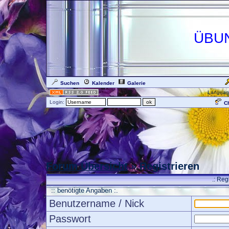
ÜBU
Suchen
Kalender
Galerie
Languag
Login:
Ch
Forum Übersicht
» Registrieren
.: Reg
:: benötigte Angaben :.
Benutzername / Nick
Passwort