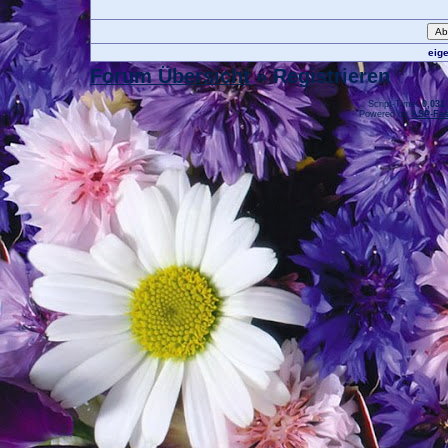
eig
Forum Übersicht
» Registrieren
.: Script-Time:
0,031
Powered by
ASP-Fas