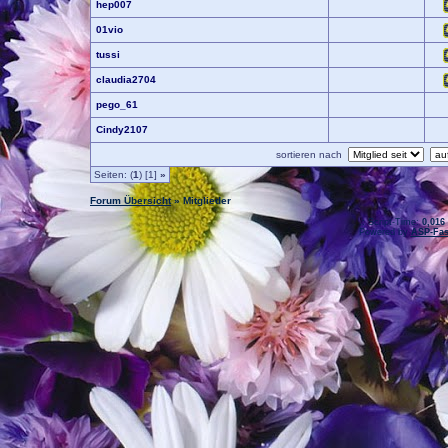
hep007
01vio
tussi
claudia2704
pego_61
Cindy2107
sortieren nach
Seiten: (
1
) [1]
»
Forum Übersicht
» Mitglieder
.: Script-Time:
0,016
Powered by
ASP-Fas