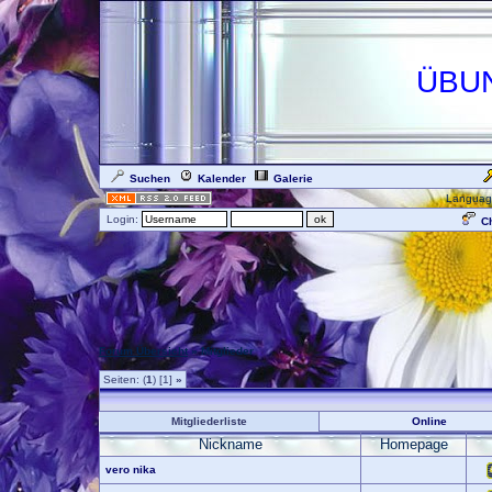
ÜBU
Suchen
Kalender
Galerie
Languag
Login:
Ch
Forum Übersicht
» Mitglieder
Seiten: (
1
) [1]
»
Mitgliederliste
Online
Nickname
Homepage
vero nika