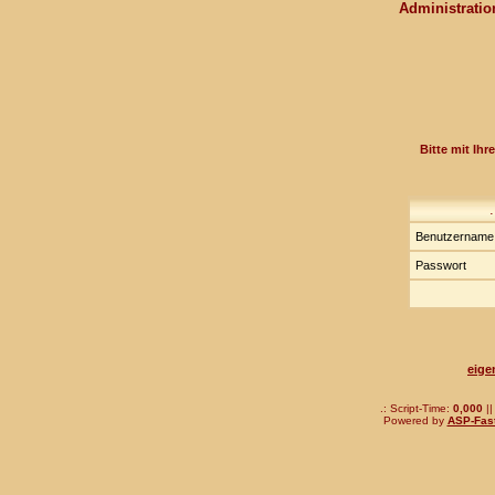
Administration
Bitte mit Ih
Benutzernam
Passwort
eige
.: Script-Time:
0,000
||
Powered by
ASP-Fas