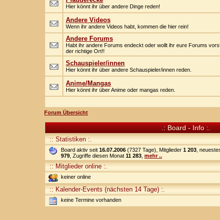
Hier könnt ihr über andere Dinge reden!
Andere Videos
Wenn ihr andere Videos habt, kommen die hier rein!
Andere Forums
Habt ihr andere Forums endeckt oder wollt ihr eure Forums vorstel
der richtige Ort!!
Schauspieler/innen
Hier könnt ihr über andere Schauspieler/innen reden.
Anime/Mangas
Hier könnt ihr über Anime oder mangas reden.
Forum Übersicht
.: Board - Info :.
:: Statistiken :.
Board aktiv seit
16.07.2006
(7327 Tage), Mitglieder
1 203
, neueste
979
, Zugriffe diesen Monat
11 283
,
mehr ..
:: Mitglieder online :.
keiner online
:: Kalender-Events (nächsten 14 Tage) :.
keine Termine vorhanden