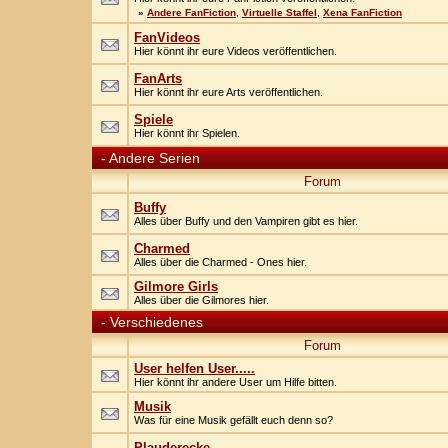
»
Andere FanFiction
,
Virtuelle Staffel
,
Xena FanFiction
FanVideos
Hier könnt ihr eure Videos veröffentlichen.
FanArts
Hier könnt ihr eure Arts veröffentlichen.
Spiele
Hier könnt ihr Spielen.
-
Andere Serien
Forum
Buffy
Alles über Buffy und den Vampiren gibt es hier.
Charmed
Alles über die Charmed - Ones hier.
Gilmore Girls
Alles über die Gilmores hier.
-
Verschiedenes
Forum
User helfen User.....
Hier könnt ihr andere User um Hilfe bitten.
Musik
Was für eine Musik gefällt euch denn so?
Plauderecke