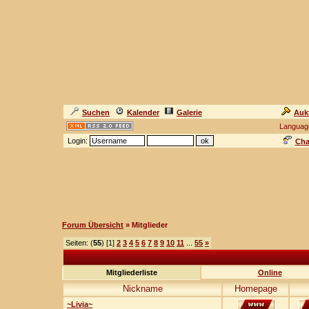
Suchen
Kalender
Galerie
Auk
Languag
Login:
Cha
Forum Übersicht
» Mitglieder
Seiten: (
55
) [1]
2
3
4
5
6
7
8
9
10
11
...
55
»
Mitgliederliste
Online
Nickname
Homepage
~Livia~