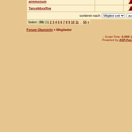
arremonum
Tarusikbxxfhw
sortieren nach
Seiten: (
55
) [1]
2
3
4
5
6
7
8
9
10
11
...
55
»
Forum Übersicht
» Mitglieder
.: Script-Time:
0,000
|
Powered by
ASP-Fas