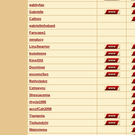
gabbyfan
Gabrielle
Callisto
gabriellethebard
Farscape1
xenalucy
LinuXwarrior
buipdeene
KingXXX
Doortinee
encomoSon
Retlycledot
Cettepync
Shescacemia
rhycle1995
accofCah2008
Tjavjantja
Tjuljumdzhi
Wainnigma