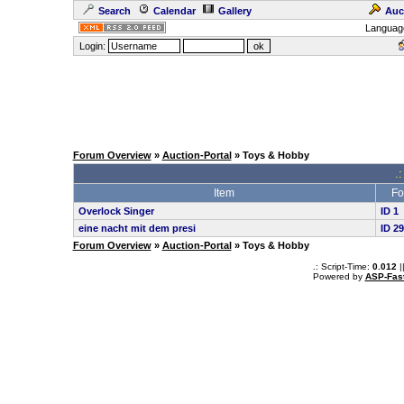
Search
Calendar
Gallery
Auc
Languag
Login:
Forum Overview
»
Auction-Portal
» Toys & Hobby
.:
Item
Fo
Overlock Singer
ID 1
eine nacht mit dem presi
ID 2
Forum Overview
»
Auction-Portal
» Toys & Hobby
.: Script-Time:
0.012
|
Powered by
ASP-Fas