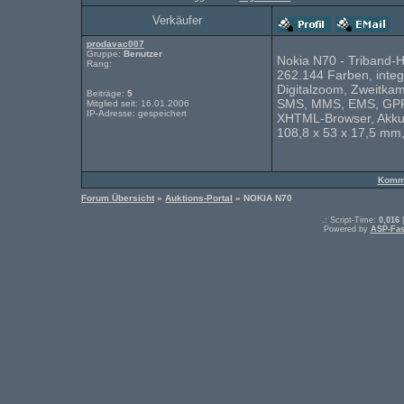
Verkäufer
prodavac007
Gruppe:
Benutzer
Nokia N70 - Triband-
Rang:
262.144 Farben, integ
Digitalzoom, Zweitka
Beiträge:
5
SMS, MMS, EMS, GPRS,
Mitglied seit: 16.01.2006
IP-Adresse: gespeichert
XHTML-Browser, Akkul
108,8 x 53 x 17,5 mm
Komme
Forum Übersicht
»
Auktions-Portal
» NOKIA N70
.: Script-Time:
0,016
|
Powered by
ASP-Fas