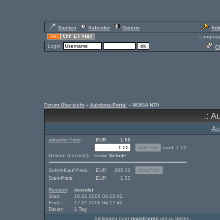
Suchen
Kalender
Galerie
Auk
Languag
Login:
Ch
Forum Übersicht
»
Auktions-Portal
» NOKIA N70
.: A
Au
aktueller Preis
:
EUR
1,00
mind. 1,00
Gebote (höchste):
keine Gebote
Sofort-Kauf-Preis:
EUR
265,00
Start-Preis:
EUR
1,00
Restzeit
:
beendet
Start:
16.01.2006 04:12:42
Ende:
17.01.2006 04:12:42
Dauer:
1 Tag
Einloggen oder
registrieren
um zu bieten.