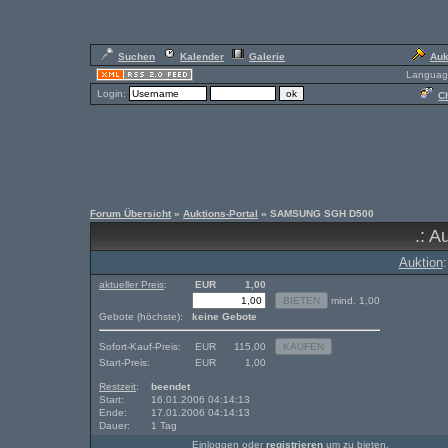
Suchen
Kalender
Galerie
Auk
Languag
Login:
Ch
Forum Übersicht
»
Auktions-Portal
» SAMSUNG SGH D500
.: A
Auktion
aktueller Preis
:
EUR
1,00
mind. 1,00
Gebote (höchste):
keine Gebote
Sofort-Kauf-Preis:
EUR
115,00
Start-Preis:
EUR
1,00
Restzeit
:
beendet
Start:
16.01.2006 04:14:13
Ende:
17.01.2006 04:14:13
Dauer:
1 Tag
Einloggen oder
registrieren
um zu bieten.