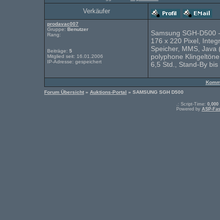
Verkäufer
prodavac007
Gruppe:
Benutzer
Samsung SGH-D500 - 
Rang:
176 x 220 Pixel, Inte
Speicher, MMS, Java (
Beiträge:
5
polyphone Klingeltöne
Mitglied seit: 16.01.2006
IP-Adresse: gespeichert
6,5 Std., Stand-By bi
Komme
Forum Übersicht
»
Auktions-Portal
» SAMSUNG SGH D500
.: Script-Time:
0,000
Powered by
ASP-Fas