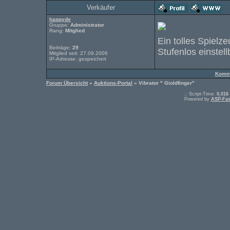
Verkäufer
happyde
Gruppe:
Administrator
Rang:
Mitglied
Ein tolles Spielz
Beiträge:
29
Stufenlos einstell
Mitglied seit: 27.09.2006
IP-Adresse: gespeichert
Komme
Forum Übersicht
»
Auktions-Portal
» Vibrator " Gioldfinger"
.: Script-Time:
0,016
Powered by
ASP-Fas