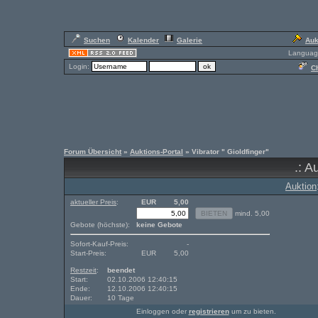
Suchen
Kalender
Galerie
Auk
Languag
Login:
Ch
Forum Übersicht
»
Auktions-Portal
» Vibrator " Gioldfinger"
.: A
Auktion
aktueller Preis
:
EUR
5,00
mind. 5,00
Gebote (höchste):
keine Gebote
Sofort-Kauf-Preis:
-
Start-Preis:
EUR
5,00
Restzeit
:
beendet
Start:
02.10.2006 12:40:15
Ende:
12.10.2006 12:40:15
Dauer:
10 Tage
Einloggen oder
registrieren
um zu bieten.