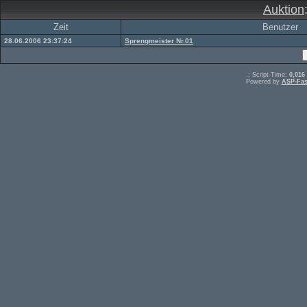
Auktion
Zeit
Benutzer
28.06.2006 23:37:24
Sprengmeister Nr.01
.: Script-Time:
0,016
Powered by
ASP-Fas