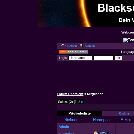
Webcam
Suchen
Galerie
Languag
Login:
Forum Übersicht
» Mitglieder
Seiten: (
2
) [1]
2
»
Mitgliederliste
Online
Nickname
Homepage
E-Mail
Admin
susandqa