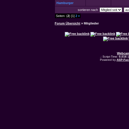
Hamburger
sortieren nach
Seiten: (
2
) [1]
2
»
Forum Übersicht
» Mitglieder
Webcam
.: Script-Time:
0,016
|
Powered by
ASP-Fas