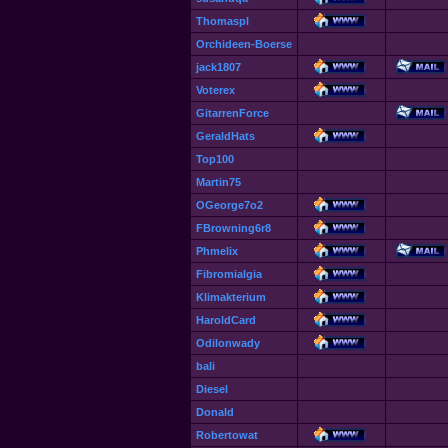
Thomaspl
Orchideen-Boerse
jack1807
Voterex
GitarrenForce
GeraldHats
Top100
Martin75
OGeorge7o2
FBrowning6r8
Phmelix
Fibromialgia
Klimakterium
HaroldCard
Odilonwady
bali
Diesel
Donald
Robertowat