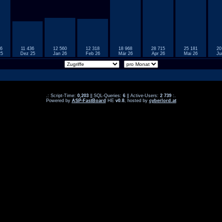
6
11 436
12 560
12 318
18 968
28 715
25 181
20
25
Dez 25
Jan 26
Feb 26
Mär 26
Apr 26
Mai 26
Ju
.: Script-Time:
0,203
|| SQL-Queries:
6
|| Active-Users:
2 739
:.
Powered by
ASP-FastBoard
HE
v0.8
, hosted by
cyberlord.at