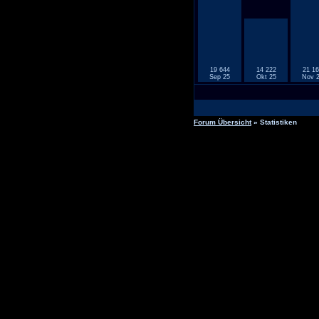
19 644
14 222
21 16
Sep 25
Okt 25
Nov 
Forum Übersicht
» Statistiken