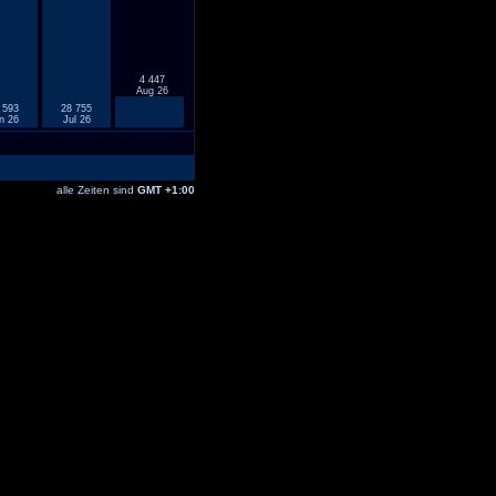
4 447
Aug 26
 593
28 755
n 26
Jul 26
alle Zeiten sind
GMT +1:00