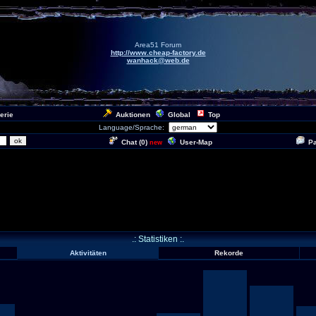
Area51 Forum
http://www.cheap-factory.de
wanhack@web.de
erie
Auktionen
Global
Top
Language/Sprache:
Chat (
0
)
User-Map
P
new
.: Statistiken :.
Aktivitäten
Rekorde