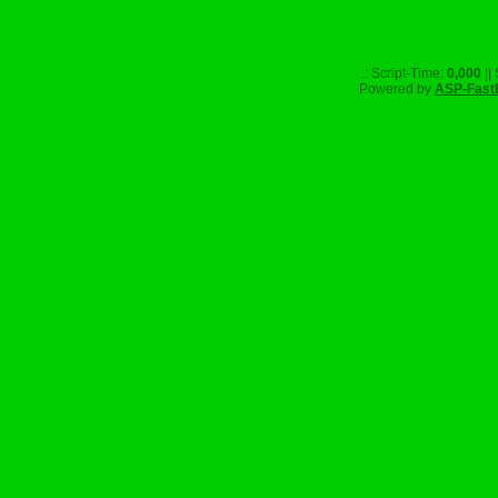
.: Script-Time:
0,000
||
Powered by
ASP-Fast