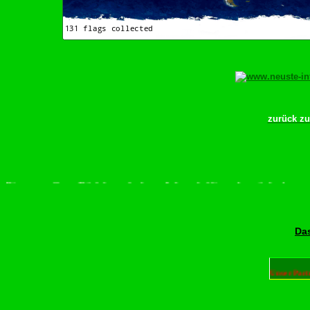
zurück z
itte scrollen–Rädchen drehen–Wurschdfingr bewächn!
Das
Unser Part