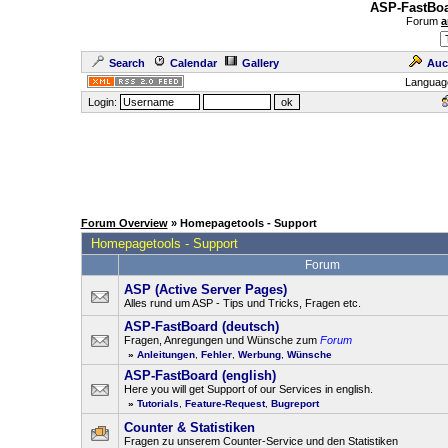
ASP-FastBoa
Forum
a
Search
Calendar
Gallery
Auc
Languag
Login:
Forum Overview
» Homepagetools - Support
Homepagetools - Support
Forum
ASP (Active Server Pages)
Alles rund um ASP - Tips und Tricks, Fragen etc.
ASP-FastBoard (deutsch)
Fragen, Anregungen und Wünsche zum
Forum
»
Anleitungen
,
Fehler
,
Werbung
,
Wünsche
ASP-FastBoard (english)
Here you will get Support of our Services in english.
»
Tutorials
,
Feature-Request
,
Bugreport
Counter & Statistiken
Fragen zu unserem Counter-Service und den Statistiken