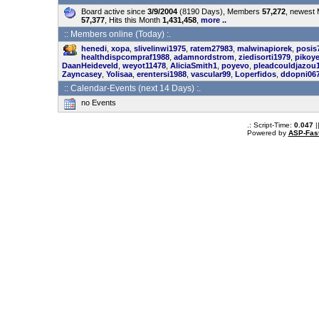
Board active since
3/9/2004
(8190 Days), Members
57,272
, newest
57,377
, Hits this Month
1,431,458
,
more ..
:: Members online (Today) :.
henedi
,
xopa
,
slivelinwi1975
,
ratem27983
,
malwinapiorek
,
posis
healthdispcompraf1988
,
adamnordstrom
,
ziedisorti1979
,
pikoy
DaanHeideveld
,
weyot11478
,
AliciaSmith1
,
poyevo
,
pleadcouldjazou
Zayncasey
,
Yolisaa
,
erentersi1988
,
vascular99
,
Loperfidos
,
ddopni06
:: Calendar-Events (next 14 Days) :.
no Events
.: Script-Time:
0.047
|
Powered by
ASP-Fas