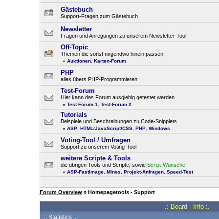
Gästebuch
Support-Fragen zum Gästebuch
Newsletter
Fragen und Anregungen zu unserem Newsletter-Tool
Off-Topic
Themen die sonst nirgendwo hinein passen.
»
Auktionen
,
Karten-Forum
PHP
alles übers PHP-Programmieren
Test-Forum
Hier kann das Forum ausgiebig getestet werden.
»
Test-Forum 1
,
Test-Forum 2
Tutorials
Beispiele und Beschreibungen zu Code-Snipplets
»
ASP
,
HTML/JavaScript/CSS
,
PHP
,
Windows
Voting-Tool / Umfragen
Support zu unserem Voting-Tool
weitere Scripte & Tools
die übrigen Tools und Scripte, sowie
Script-Wünsche
»
ASP-FastImage
,
Mines
,
Projekt-Anfragen
,
Speed-Test
Forum Overview
» Homepagetools - Support
.: Board - Info :.
:: Statistics :.