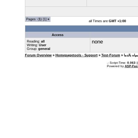
Pages: (
1
) [1]
»
all Times are
GMT +1:00
Access
none
Reading:
all
Writing:
User
Group:
general
Forum Overview
»
Homepagetools - Support
»
Test-Forum
.: Script-Time:
0.063
|
Powered by
ASP-Fas