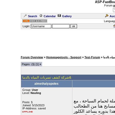
ASP-FastBoa
Forum
a
Search
Calendar
Gallery
Auc
Languag
Login:
Forum Overview
»
Homepagetools - Support
»
Test-Forum
Pages: (
1
) [1]
»
شركة كشف تسربات المياه بالدما&
almethalyapoles
Group:
User
Level:
Neuling
ة لحمام السباحة ، مع
Posts:
1
لمسابح هنا من الطحالب
Joined: 5/15/2023
IP-Address: saved
ذا بدوره يساعد الكلور