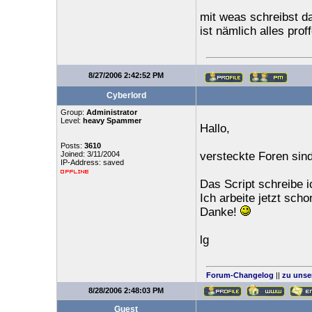
mit weas schreibst d
ist nämlich alles pro
8/27/2006 2:42:52 PM
Cyberlord
Group:
Administrator
Level:
heavy Spammer
Hallo,
Posts:
3610
Joined: 3/11/2004
versteckte Foren sin
IP-Address: saved
Das Script schreibe i
Ich arbeite jetzt sch
Danke!
lg
Forum-Changelog
||
zu unse
8/28/2006 2:48:03 PM
Guest