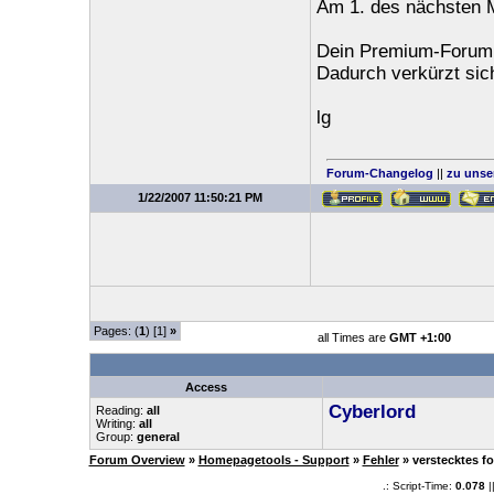
Am 1. des nächsten M
Dein Premium-Forum k
Dadurch verkürzt sich
lg
Forum-Changelog
||
zu unse
1/22/2007 11:50:21 PM
Pages: (
1
) [1]
»
all Times are
GMT +1:00
Access
Cyberlord
Reading:
all
Writing:
all
Group:
general
Forum Overview
»
Homepagetools - Support
»
Fehler
» verstecktes f
.: Script-Time:
0.078
|