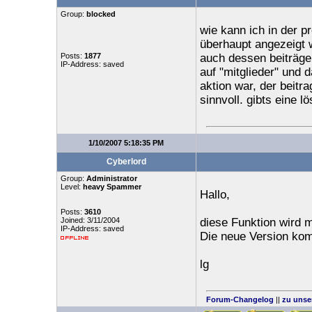
Group:
blocked
wie kann ich in der 
überhaupt angezeigt 
Posts:
1877
auch dessen beiträge
IP-Address: saved
auf "mitglieder" und d
aktion war, der beitr
sinnvoll. gibts eine l
1/10/2007 5:18:35 PM
Cyberlord
Group:
Administrator
Level:
heavy Spammer
Hallo,
Posts:
3610
Joined: 3/11/2004
diese Funktion wird m
IP-Address: saved
Die neue Version ko
lg
Forum-Changelog
||
zu unse