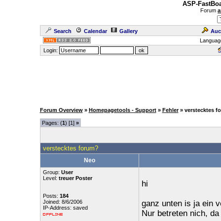
ASP-FastBoa
Forum
a
Search
Calendar
Gallery
Auc
Languag
Login:
Forum Overview
»
Homepagetools - Support
»
Fehler
» verstecktes f
Pages: (
1
) [1]
»
verstecktes forum?
Neo
Group:
User
Level:
treuer Poster
hi
Posts:
184
Joined: 8/6/2006
ganz unten is ja ein
IP-Address: saved
Nur betreten nich, d