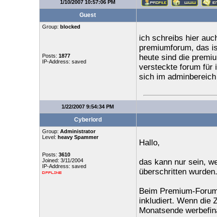
1/10/2007 10:57:06 PM
Guest
Group:
blocked
ich schreibs hier auch
premiumforum, das ist
Posts:
1877
heute sind die premiu
IP-Address: saved
versteckte forum für i
sich im adminbereich 
1/22/2007 9:54:34 PM
Cyberlord
Group:
Administrator
Level:
heavy Spammer
Hallo,
Posts:
3610
Joined: 3/11/2004
das kann nur sein, w
IP-Address: saved
überschritten wurden
Beim Premium-Forum f
inkludiert. Wenn die 
Monatsende werbefina