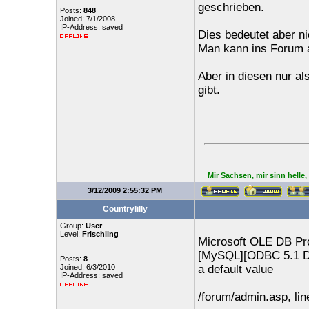
geschrieben.
Posts:
848
Joined: 7/1/2008
IP-Address: saved
Dies bedeutet aber n
Man kann ins Forum a
Aber in diesen nur al
gibt.
Mir Sachsen, mir sinn helle
3/12/2009 2:55:32 PM
Countrylilly
Group:
User
Level:
Frischling
Microsoft OLE DB Pro
[MySQL][ODBC 5.1 Dri
Posts:
8
Joined: 6/3/2010
a default value
IP-Address: saved
/forum/admin.asp, lin