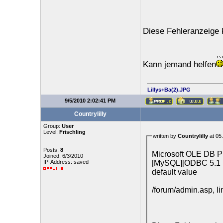
Diese Fehleranzeige 
Kann jemand helfen
Lillys+Ba(2).JPG
9/5/2010 2:02:41 PM
Countrylilly
Group:
User
Level:
Frischling
written by
Countrylilly
at 05
Posts:
8
Microsoft OLE DB Pr
Joined: 6/3/2010
[MySQL][ODBC 5.1 Dr
IP-Address: saved
default value
/forum/admin.asp, l