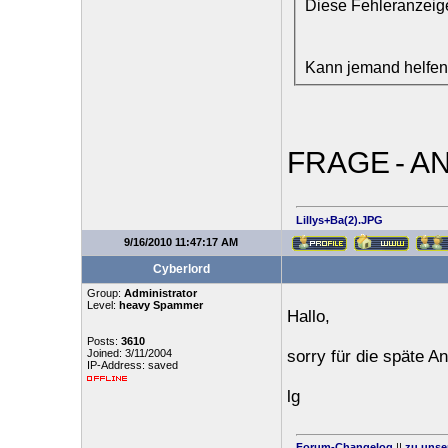
Diese Fehleranzeige
Kann jemand helfen
FRAGE
-
A
Lillys+Ba(2).JPG
9/16/2010 11:47:17 AM
Cyberlord
Group:
Administrator
Level:
heavy Spammer
Hallo,
Posts:
3610
Joined: 3/11/2004
sorry für die späte A
IP-Address: saved
lg
Forum-Changelog
||
zu unse