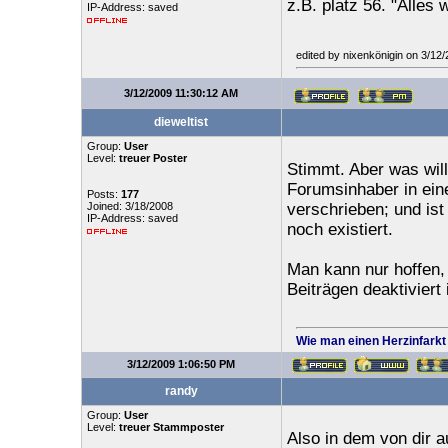
z.B. platz 56. "Alles 
IP-Address: saved
edited by nixenkönigin on 3/12
3/12/2009 11:30:12 AM
dieweltist
Group:
User
Level:
treuer Poster
Stimmt. Aber was will
Forumsinhaber in ein
Posts:
177
Joined: 3/18/2008
verschrieben; und ist
IP-Address: saved
noch existiert.
Man kann nur hoffen,
Beiträgen deaktiviert
Wie man einen Herzinfarkt
3/12/2009 1:06:50 PM
randy
Group:
User
Level:
treuer Stammposter
Also in dem von dir a