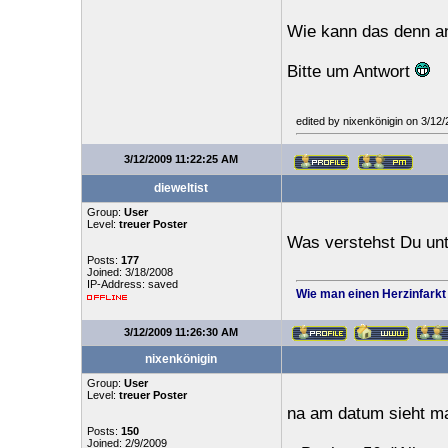
Wie kann das denn a
Bitte um Antwort
edited by nixenkönigin on 3/12
3/12/2009 11:22:25 AM
dieweltist
Group:
User
Level:
treuer Poster
Was verstehst Du unt
Posts:
177
Joined: 3/18/2008
IP-Address: saved
Wie man einen Herzinfarkt
3/12/2009 11:26:30 AM
nixenkönigin
Group:
User
Level:
treuer Poster
na am datum sieht ma
Posts:
150
Joined: 2/9/2009