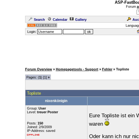
ASP-FastBoa
Forum
a
Search
Calendar
Gallery
Auc
Languag
Login:
Forum Overview
»
Homepagetools - Support
»
Fehler
» Topliste
Pages: (
1
) [1]
»
Topliste
nixenkönigin
Group:
User
Level:
treuer Poster
Eure Topliste ist ein 
waren
Posts:
150
Joined: 2/9/2009
IP-Address: saved
Oder kann ich nur nic