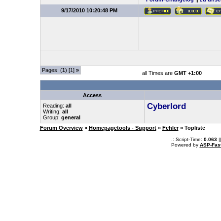
9/17/2010 10:20:48 PM
Pages: (
1
) [1]
»
all Times are
GMT +1:00
Access
Cyberlord
Reading:
all
Writing:
all
Group:
general
Forum Overview
»
Homepagetools - Support
»
Fehler
» Topliste
.: Script-Time:
0.063
|
Powered by
ASP-Fas