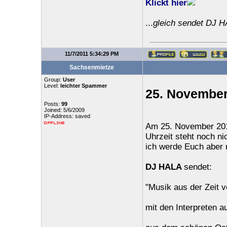
Klickt hier
...
gleich sendet DJ 
11/7/2011 5:34:29 PM
Sachsenmietze
Group:
User
Level:
leichter Spammer
25. Novembe
Posts:
99
Joined: 5/6/2009
IP-Address: saved
Am 25. November 2011 
Uhrzeit steht noch nic
ich werde Euch aber r
DJ HALA
sendet:
"Musik aus der Zeit 
mit den Interpreten a