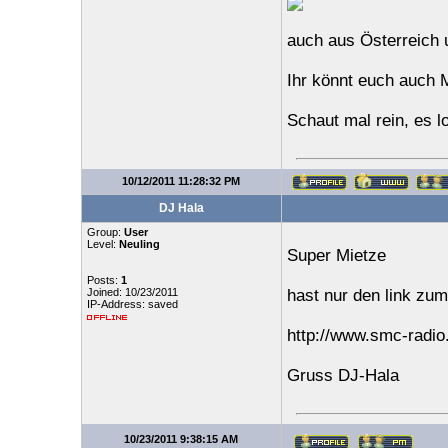
auch aus Österreich 
Ihr könnt euch auch
Schaut mal rein, es lo
10/12/2011 11:28:32 PM
DJ Hala
Group:
User
Level:
Neuling
Super Mietze
Posts:
1
Joined: 10/23/2011
hast nur den link zu
IP-Address: saved
http://www.smc-radio
Gruss DJ-Hala
10/23/2011 9:38:15 AM