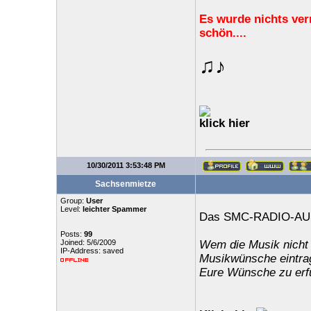
Es wurde nichts ver
schön....
♫♪
klick hier
10/30/2011 3:53:48 PM
Sachsenmietze
Group:
User
Level:
leichter Spammer
Das SMC-RADIO-AUS
Posts:
99
Joined: 5/6/2009
Wem die Musik nicht 
IP-Address: saved
Musikwünsche eintrag
Eure Wünsche zu erfü