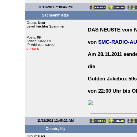
11/12/2011 7:38:46 PM
Sachsenmietze
Group:
User
Level:
leichter Spammer
DAS NEUSTE vom 
Posts:
99
Joined: 5/6/2009
von
SMC-RADIO-AU
IP-Address: saved
Am 28.11.2011 send
die
Golden Jukebox 50s 
von 22:00 Uhr bis 
11/22/2011 12:45:21 AM
Countrylilly
Group:
User