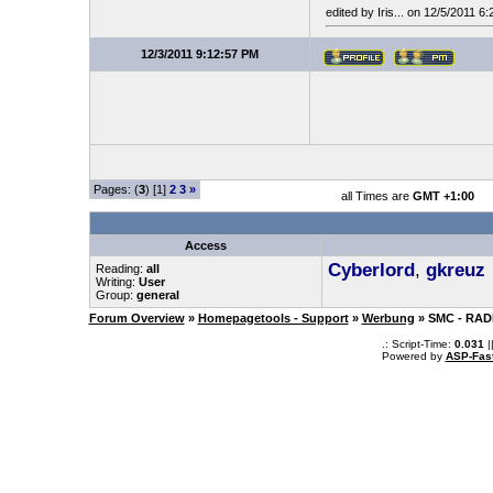
edited by Iris... on 12/5/2011 6
12/3/2011 9:12:57 PM
Pages: (
3
) [1]
2
3
»
all Times are
GMT +1:00
Access
Cyberlord
,
gkreuz
Reading:
all
Writing:
User
Group:
general
Forum Overview
»
Homepagetools - Support
»
Werbung
» SMC - RAD
.: Script-Time:
0.031
|
Powered by
ASP-Fas