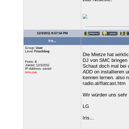
12/3/2011 8:57:54 PM
Iris...
Group:
User
Level:
Frischling
Die Mietze hat wirkli
DJ von SMC bringen se
Posts:
4
Joined: 12/3/2011
Schaut doch mal bei u
IP-Address: saved
ADD on installieren u
kennen lernen. also n
radio.at/flatcast.htm
Wir würden uns seh
LG
Iris...