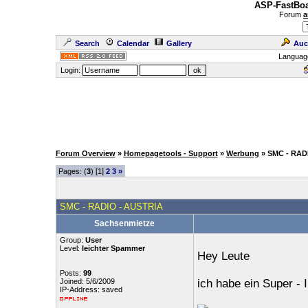
ASP-FastBoa
Forum
a
Search
Calendar
Gallery
Auc
Languag
Login:
Forum Overview
»
Homepagetools - Support
»
Werbung
» SMC - RAD
Pages: (
3
) [1]
2
3
»
SMC - RADIO - AUSTRIA
Sachsenmietze
Group:
User
Level:
leichter Spammer
Hey Leute
Posts:
99
Joined: 5/6/2009
ich habe ein Super - 
IP-Address: saved