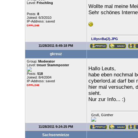
Level:
Frischling
Wollte mal meine Me
Sehr schönes Interne
Posts:
8
Joined: 6/3/2010
IP-Address: saved
Lillys+Ba(2).JPG
11/28/2011 8:49:18 PM
gkreuz
Group:
Moderator
Level:
treuer Stammposter
Hallo Leuts,
Posts:
518
habe eben nochmal b
Joined: 8/4/2004
cyberlord.at darf bei
IP-Address: saved
hier mal versuchen, 
sieht.
Nur zur Info... :)
Gruß, Günther
11/28/2011 9:24:25 PM
Sachsenmietze