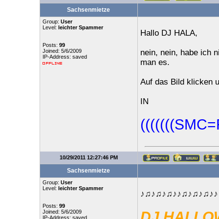
Sachsenmietze
Group:
User
Level:
leichter Spammer
Hallo DJ HALA,
Posts:
99
Joined: 5/6/2009
nein, nein, habe ich 
IP-Address: saved
man es.
Auf das Bild klicken 
IN
(((((((SMC
10/29/2011 12:27:46 PM
Sachsenmietze
Group:
User
Level:
leichter Spammer
♪♫♪♫♪♫♪♪♫♪♫♪♫♪♪
Posts:
99
Joined: 5/6/2009
DJ HALLOW
IP-Address: saved