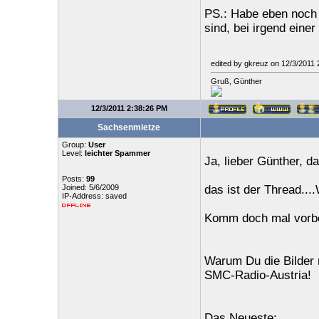
PS.: Habe eben noch 
sind, bei irgend eine
edited by gkreuz on 12/3/2011
Gruß, Günther
12/3/2011 2:38:26 PM
Sachsenmietze
Group:
User
Level:
leichter Spammer
Ja, lieber Günther, d
Posts:
99
Joined: 5/6/2009
das ist der Thread...
IP-Address: saved
Komm doch mal vorbe
Warum Du die Bilder n
SMC-Radio-Austria!
Das Neueste: