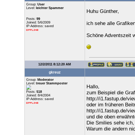
Group:
User
Level:
leichter Spammer
Huhu Günther,
Posts:
99
Joined: 5/6/2009
ich sehe alle Grafike
IP-Address: saved
Schöne Adventszeit w
12/2/2011 8:12:20 AM
gkreuz
Group:
Moderator
Level:
treuer Stammposter
Hallo,
Posts:
518
zum Beispiel die Grafi
Joined: 8/4/2004
http://i1.fastup.de/v
IP-Address: saved
oder im früheren Beit
http://i1.fastup.de/vi
und die oben erwähnt
Die Smilies sehe ich,
Warum die andern nich