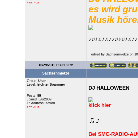
es wird gru
Musik höre
♪♫♪♫♪♫♪♪♫♪♫♪♫♪♪
edited by Sachsenmietze on 10
10/29/2011 1:30:13 PM
Sachsenmietze
Group:
User
Level:
leichter Spammer
DJ HALLOWEEN
Posts:
99
Joined: 5/6/2009
IP-Address: saved
klick hier
♫♪
Bei SMC-RADIO-AUS